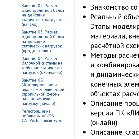
Знакомство со
Занятие 02. Расчёт
однопролётной балки
Реальный объек
на действие
статических нагрузок
Этапы моделир
(начало)
Занятие 03. Расчёт
материала, вн
однопролётной балки
на действие
расчётной схе
статических нагрузок
(продолжение)
Методы расчёт
Занятие 04. Расчёт
и комбинирова
балочной системы на
действие статических
и динамически
нагрузок (окончание)
Занятие 05.
конечных элем
Моделирование и
анализ металлической
объектах рас
стропильной фермы
на статическую
Описание проц
нагрузку (начало)
версии ПК «ЛИ
Регистрация на
вебинары «ЛИРА-
(онлайн)
САПР». Базовый курс
Описание клас