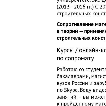
(
2013—2016 гг.
)
С 20
строительных конст
Сопротивление мате
в теории — применя
строительных конст
Курсы /
онлайн-к
по сопромату
Работаю со студент
бакалаврами, маги
вузов России и зар
по Skype. Веду виде
занятий — вы может
к пройденному мат