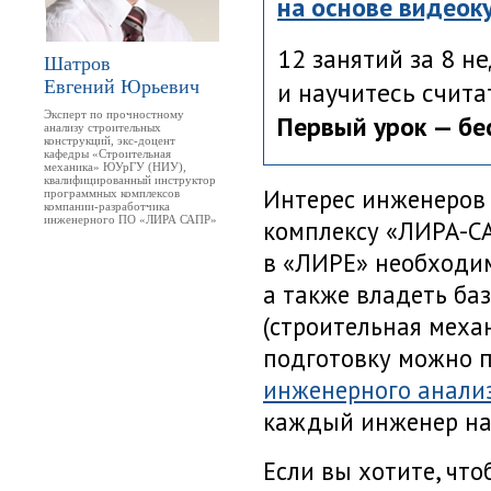
на основе видеок
12 занятий за 8 н
Шатров
и научитесь счита
Евгений Юрьевич
Эксперт по прочностному
Первый урок — бе
анализу строительных
конструкций, экс-доцент
кафедры «Строительная
механика»
ЮУрГУ (НИУ)
,
квалифицированный инструктор
Интерес инженеров
программных комплексов
компании-разработчика
инженерного ПО
«ЛИРА САПР»
комплексу
«ЛИРА-С
в «ЛИРЕ» необходи
а также владеть б
(строительная меха
подготовку можно 
инженерного анали
каждый инженер на
Если вы хотите, чт