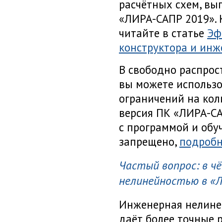
расчётных схем, в
«
ЛИРА-САПР
2019». 
читайте в статье
Эф
конструктора и
инж
В свободно распрос
вы можете использо
ограничений на кол
версия ПК «
ЛИРА-С
с программой и обу
запрещено,
подробн
Частый вопрос: в ч
нелинейностью в «
Л
Инженерная нелине
даёт более точные 